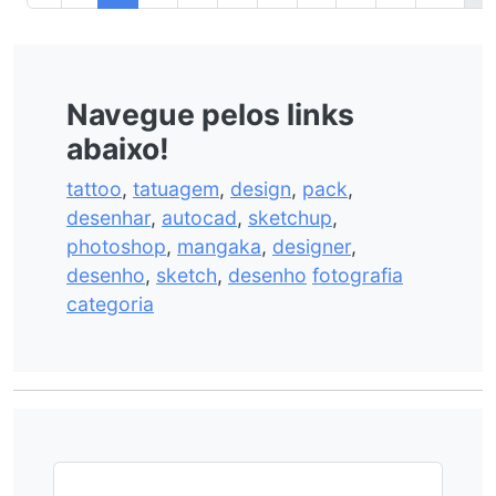
Navegue pelos links
abaixo!
tattoo
,
tatuagem
,
design
,
pack
,
desenhar
,
autocad
,
sketchup
,
photoshop
,
mangaka
,
designer
,
desenho
,
sketch
,
desenho
fotografia
categoria