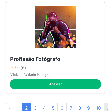
Profissão Fotógrafo
⭐ 5.0
(6)
Vinicius Waknin Fotografia
Acessar
‹
1
2
3
4
5
6
7
8
9
10
...