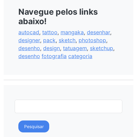
Navegue pelos links
abaixo!
autocad
,
tattoo
,
mangaka
,
desenhar
,
designer
,
pack
,
sketch
,
photoshop
,
desenho
,
design
,
tatuagem
,
sketchup
,
desenho
fotografia
categoria
Pesquisar