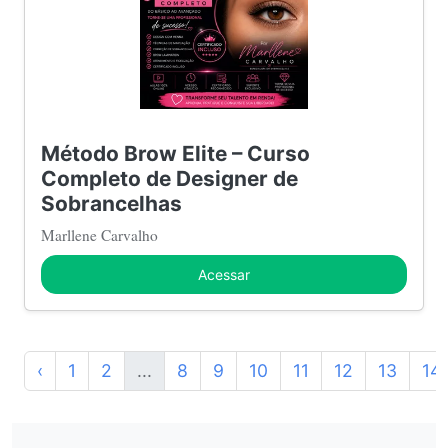
Método Brow Elite – Curso
Completo de Designer de
Sobrancelhas
Marllene Carvalho
Acessar
‹
1
2
...
8
9
10
11
12
13
14