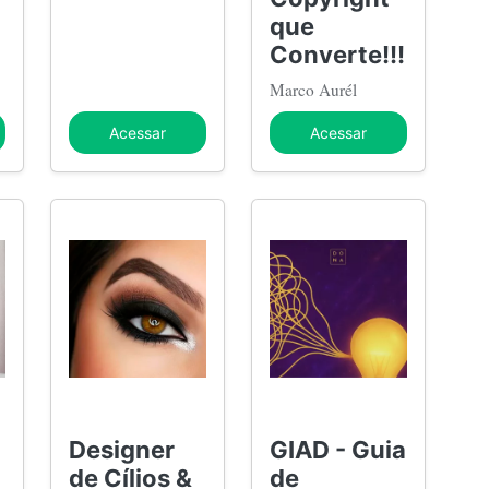
que
Converte!!!
Marco Aurél
Acessar
Acessar
Designer
GIAD - Guia
de Cílios &
de