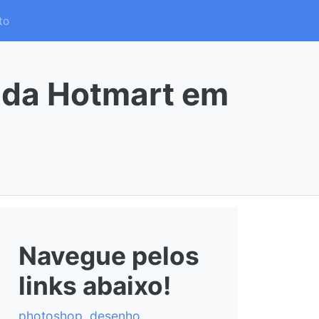
to
 da Hotmart em
Navegue pelos
links abaixo!
photoshop
,
desenho
,