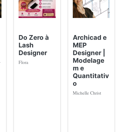
Do Zero à
Archicad e
Lash
MEP
Designer
Designer |
A
Modelage
Flora
m e
Quantitativ
o
Michelle Christ