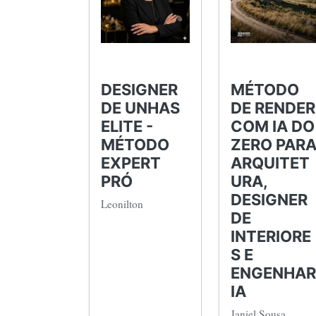
DESIGNER
MÉTODO
DE UNHAS
DE RENDER
ELITE -
COM IA DO
MÉTODO
ZERO PAR
EXPERT
ARQUITET
PRÓ
URA,
DESIGNER
Leonilton
DE
INTERIORE
S E
ENGENHAR
IA
Janiel Sousa