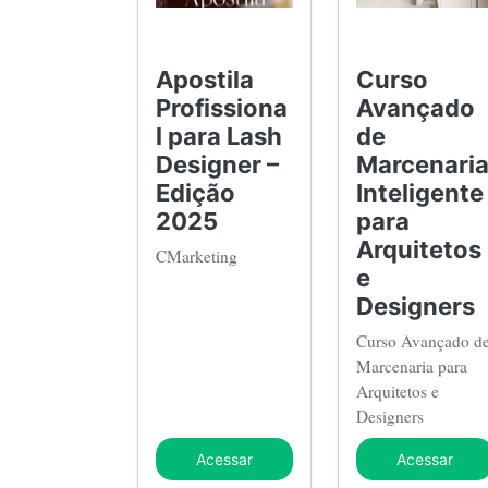
Apostila
Curso
Profissiona
Avançado
l para Lash
de
Designer –
Marcenari
Edição
Inteligente
2025
para
Arquitetos
CMarketing
e
Designers
Curso Avançado d
Marcenaria para
Arquitetos e
Designers
Acessar
Acessar