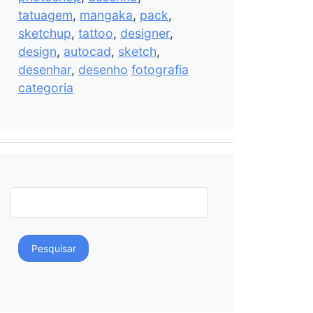
tatuagem
,
mangaka
,
pack
,
sketchup
,
tattoo
,
designer
,
design
,
autocad
,
sketch
,
desenhar
,
desenho
fotografia
categoria
Pesquisar