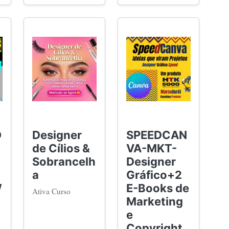
O
Designer
SPEEDCAN
de Cílios &
VA-MKT-
Sobrancelh
Designer
a
Gráfico+2
W
E-Books de
Ativa Curso
Marketing
e
Copyright