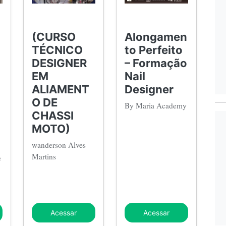
(CURSO
Alongamen
TÉCNICO
to Perfeito
DESIGNER
– Formação
a
EM
Nail
ALIAMENT
Designer
O DE
By Maria Academy
CHASSI
MOTO)
wanderson Alves
Martins
e
Acessar
Acessar