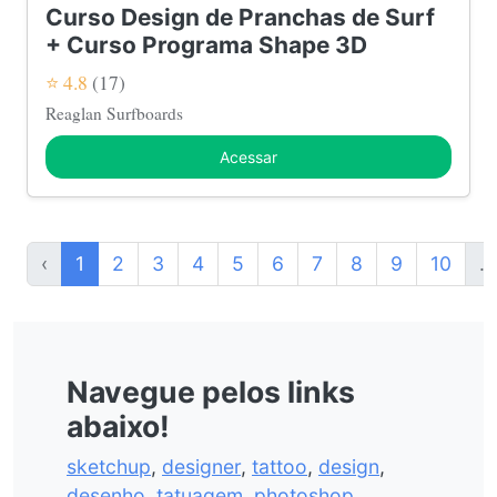
Curso Design de Pranchas de Surf
+ Curso Programa Shape 3D
⭐ 4.8
(17)
Reaglan Surfboards
Acessar
‹
1
2
3
4
5
6
7
8
9
10
...
Navegue pelos links
abaixo!
sketchup
,
designer
,
tattoo
,
design
,
desenho
,
tatuagem
,
photoshop
,