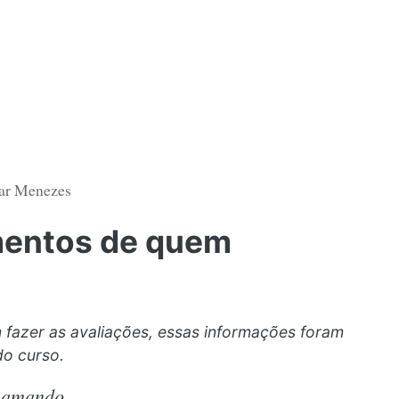
Luar Menezes
mentos de quem
azer as avaliações, essas informações foram
do curso.
u amando