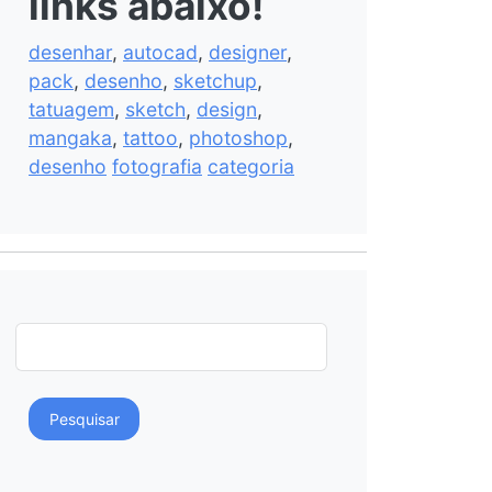
links abaixo!
desenhar
,
autocad
,
designer
,
pack
,
desenho
,
sketchup
,
tatuagem
,
sketch
,
design
,
mangaka
,
tattoo
,
photoshop
,
desenho
fotografia
categoria
Pesquisar