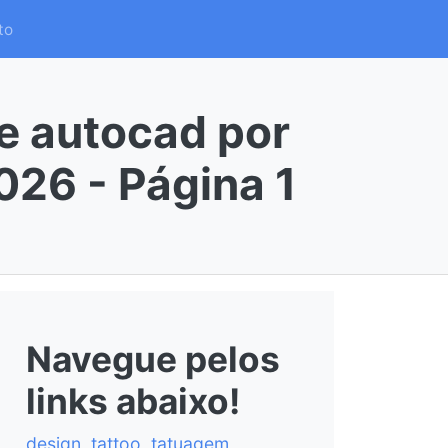
to
e autocad por
026 - Página 1
Navegue pelos
links abaixo!
design
,
tattoo
,
tatuagem
,