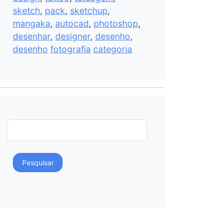
sketch
,
pack
,
sketchup
,
mangaka
,
autocad
,
photoshop
,
desenhar
,
designer
,
desenho
,
desenho
fotografia
categoria
Pesquisar