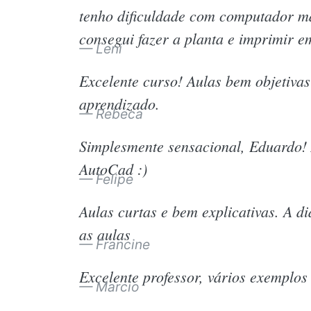
tenho dificuldade com computador ma
consegui fazer a planta e imprimir e
Leni
Excelente curso! Aulas bem objetivas 
aprendizado.
Rebeca
Simplesmente sensacional, Eduardo! 
AutoCad :)
Felipe
Aulas curtas e bem explicativas. A d
as aulas
Francine
Excelente professor, vários exemplos 
Marcio