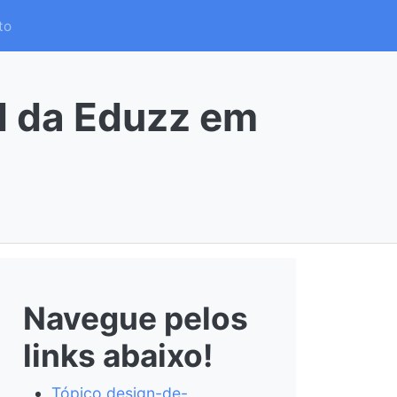
to
d da Eduzz em
Navegue pelos
links abaixo!
Tópico design-de-